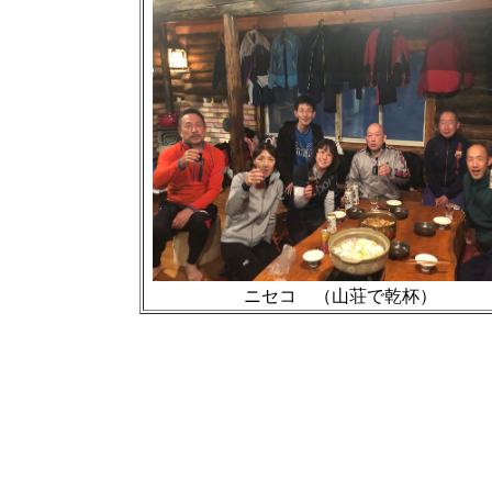
ニセコ （山荘で乾杯）