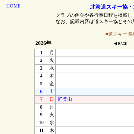
HOME
北海道スキー協・
クラブの例会や各行事日程を掲載し
なお、記載内容は道スキー協とその
■道スキー協
2026年
1
月
2
火
3
水
4
木
5
金
6
土
7
日
軽登山
8
月
9
火
10
水
11
木