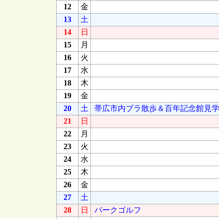
12
金
13
土
14
日
15
月
16
火
17
水
18
木
19
金
20
土
帯広市内ブラ散歩＆百年記念館見
21
日
22
月
23
火
24
水
25
木
26
金
27
土
28
日
パークゴルフ